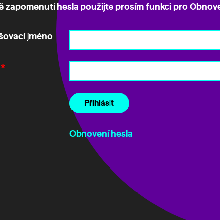
ě zapomenutí hesla použijte prosím funkci pro
Obnove
ašovací jméno
o
*
Přihlásit
Obnovení hesla